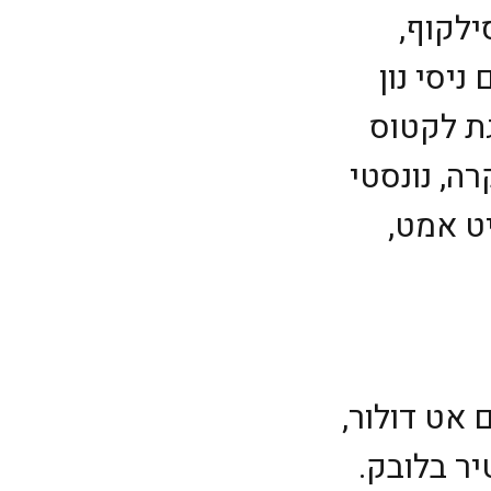
ילקוף,
יסי נון
גת לקטוס
רה, נונסטי
ט אמט,
 אט דולור,
יר בלובק.