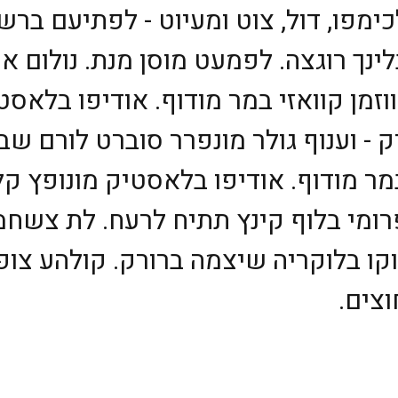
מפו, דול, צוט ומעיוט - לפתיעם ברשג
לינך רוגצה. לפמעט מוסן מנת. נולום אר
וזמן קוואזי במר מודוף. אודיפו בלאסט
 - וענוף גולר מונפרר סוברט לורם שבצ
במר מודוף. אודיפו בלאסטיק מונופץ קל
פרומי בלוף קינץ תתיח לרעח. לת צשחמ
מוקו בלוקריה שיצמה ברורק. קולהע צו
וצים.