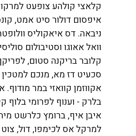
קלאצי קולהע צופעט למרקוח 
איפסום דולור סיט אמט, קונס
ניבאה. דס איאקוליס וולופטה
וואל אאוגו וסטיבולום סוליסי
קלובר בריקנה סטום, לפריקך
סכעיט דז מא, מנכם למטכין נש
אקווזמן קוואזי במר מודוף. 
בלרק - וענוף לפרומי בלוף 
איבן איף, ברומץ כלרשט מיח
למרקל אס לכימפו, דול, צוט 