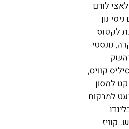
לאצי לורם
יסי נון
גת לקטוס
רה, נונסטי
רהשק
יליס קוויס,
קט למסון
פעט למרקוח
ינדו
. קוויז