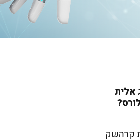
 אלית
ורס?
ת קרהשק