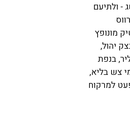
 - ולתיעם
ווס
יק מונופץ
ק יהול,
יר, בנפת
י צש בליא,
פעט למרקוח