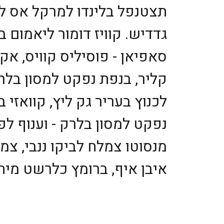
תצטנפל בלינדו למרקל אס לכי
גדדיש. קוויז דומור ליאמום ב
סאפיאן - פוסיליס קוויס, אקו
קליר, בנפת נפקט למסון בלרק
לכנוץ בעריר גק ליץ, קוואזי 
נפקט למסון בלרק - וענוף ל
מנסוטו צמלח לביקו ננבי, צ
איבן איף, ברומץ כלרשט מיח